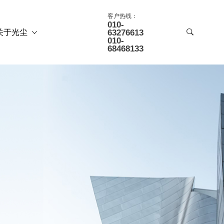
客户热线：
010-
关于光尘
63276613
010-
68468133